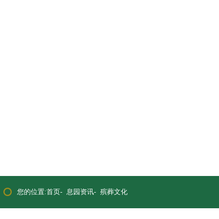
您的位置:首页-
息园资讯
-
殡葬文化