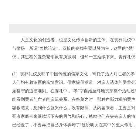
人是文化的创造者，也是文化传承创新的主体。在丧葬礼仪中
与赞扬，所谓“盖棺论定”。汉族的丧葬主要以哭为主，这里的“
仪，其过程的复杂繁琐虽有所减弱，但却一直延续下来。丧葬礼仪
(1）丧葬礼仪反映了中国传统的儒家文化，寄托了活人对亡者的
人们均有着浓厚的亲情意识。儒家提倡孝道，对亲人遗体的妥善处
须格守的道德准则。在丧礼中，“孝”字自始至终地贯穿整个活动
能看到哭者与亡者的亲疏关系。在祭奠之时，那种声嘶力竭的哭声
容很随意，想到什么就哭什么，没有限制。从内容来看，主要是对
死者家庭带来继续活下去的勇气和信心，勉励他们在失去亲人的情
已经走了，不要再把自己身体弄垮了!这说明哭在其中的重大作用