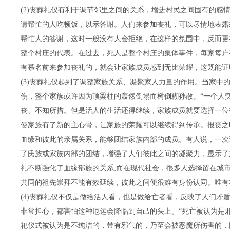
(2)丧葬礼仪有利于调节邻里之间的关系，增进村民之间固有的
请帮忙的人吃顿饭，以示答谢。人们来参加丧礼，可以尽情地表露
帮忙人的答谢，这时一般没有人会拒绝，在这样的氛围中，反而更
整个村庄的代表。在过去，死人是整个村庄的集体事件，每家每户
有慕名前来参加丧礼的，就会让家族成员感到无比荣耀，这既能证
(3)丧葬礼仪起到了调整家族关系、凝聚家人力量的作用。当家
伤，整个家族或许因为顶梁柱的轰然倒塌而树倒糊孙散。“一个人
丧、不知所措。但是活人的生活还得继续，家族成员就要选择一位
使家族有了新的主心骨，让家族的荣耀可以继续得到传承。报丧之
血缘和彼此的亲属关系，能够团结家族内部的成员。有人说，一次
了氏族或家族内部的团结，增强了人们彼此之间的凝聚力，显示了
礼不断强化了血缘部族的关系;而在现代社会，很多人选择留在城
共同的祖先崇拜不能有效延续，彼此之间便很难有身份认同。唯有
(4)丧葬礼仪不仅是做给活人看，也是做给亡者看，反映了人们
非常担心，都害怕这种厄运会降临到自己的头上。“死亡被认为是
祀仪式被认为是不纯洁的，带有邪气的，乃至会被恶魔所伤害的，