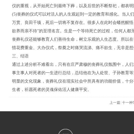
仪的重视，从开始死亡到最终下葬，以及后世的不断祭祀，都表明
(5)丧葬的仪式可以对活人的人生观起到一定的教育和感化。当
万贯、良田千顷，死后一切将不复存在。很多人在此时会蟠然醒悟
欲养而亲不待”的至理名言。生是一个等待死亡的过程，任何人都
丧葬礼仪还能够教育人们善待生命，树立乐观的人生态度。所以在
惜花费重金、大办仪式，祭奠之时痛哭流涕、痛不欲生，无非是想
三、结语
通过上述分析不难看出，只有在庄严肃穆的丧葬礼仪氛围中，人们
事主事人对死者的一生进行总结，总结他在为人处世、子孙教育等
明显的文化现象，丧葬礼仪在现实社会中所具有的功能价值，十分
生者，祈愿死者的灵魂保佑活人健康平安。
上一篇: 十一